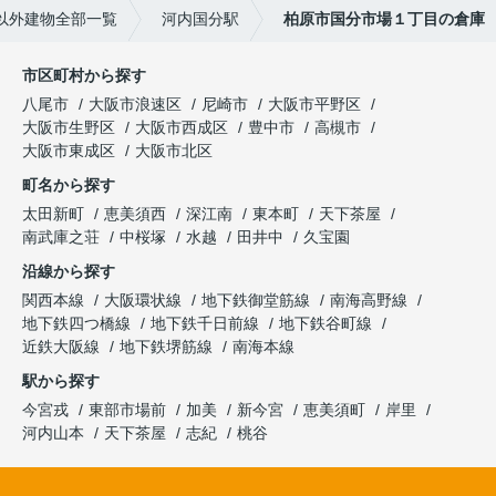
以外建物全部一覧
河内国分駅
柏原市国分市場１丁目の倉庫
市区町村から探す
八尾市
大阪市浪速区
尼崎市
大阪市平野区
大阪市生野区
大阪市西成区
豊中市
高槻市
大阪市東成区
大阪市北区
町名から探す
太田新町
恵美須西
深江南
東本町
天下茶屋
南武庫之荘
中桜塚
水越
田井中
久宝園
沿線から探す
関西本線
大阪環状線
地下鉄御堂筋線
南海高野線
地下鉄四つ橋線
地下鉄千日前線
地下鉄谷町線
近鉄大阪線
地下鉄堺筋線
南海本線
駅から探す
今宮戎
東部市場前
加美
新今宮
恵美須町
岸里
河内山本
天下茶屋
志紀
桃谷