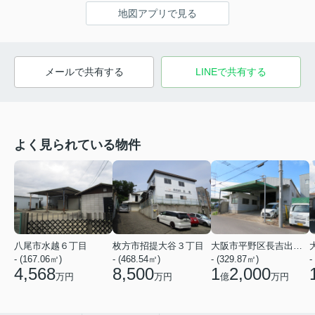
地図アプリで見る
メールで共有する
LINEで共有する
よく見られている物件
八尾市水越６丁目
枚方市招提大谷３丁目
大阪市平野区長吉出戸７丁目
- (167.06㎡)
- (468.54㎡)
- (329.87㎡)
-
4,568
8,500
1
2,000
万円
万円
億
万円