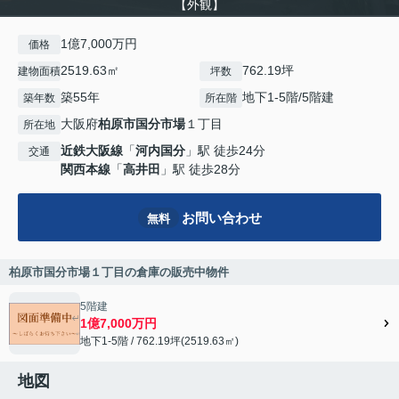
【外観】
1億7,000万円
価格
2519.63㎡
762.19坪
建物面積
坪数
築55年
地下1-5階/5階建
築年数
所在階
大阪府
柏原市
国分市場
１丁目
所在地
近鉄大阪線
「
河内国分
」駅 徒歩24分
交通
関西本線
「
高井田
」駅 徒歩28分
お問い合わせ
無料
柏原市国分市場１丁目の倉庫の販売中物件
5階建
1億7,000万円
地下1-5階 / 762.19坪(2519.63㎡)
地図