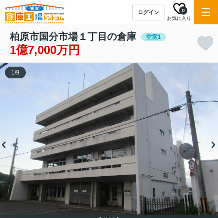
0
ログイン
お気に入り
柏原市国分市場１丁目の倉庫
空室1
1億7,000万円
1
/
9