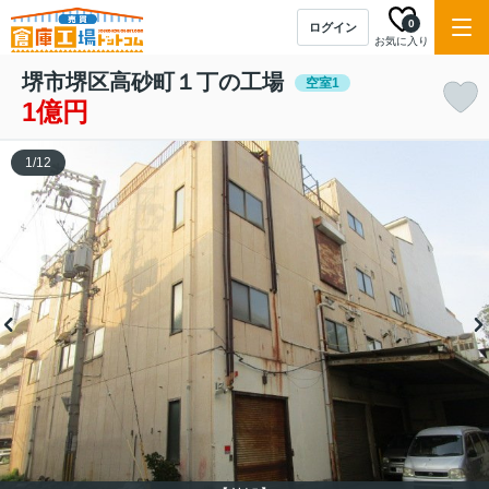
0
ログイン
お気に入り
堺市堺区高砂町１丁の工場
空室1
1億円
1
/
12