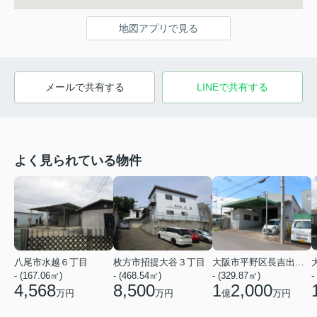
地図アプリで見る
メールで共有する
LINEで共有する
よく見られている物件
八尾市水越６丁目
枚方市招提大谷３丁目
大阪市平野区長吉出戸７丁目
- (167.06㎡)
- (468.54㎡)
- (329.87㎡)
-
4,568
8,500
1
2,000
万円
万円
億
万円