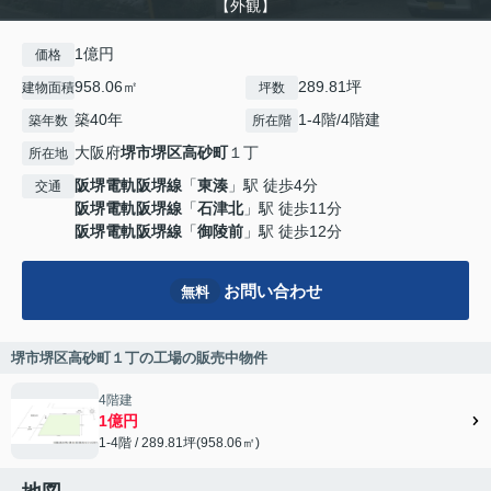
【外観】
1億円
価格
958.06㎡
289.81坪
建物面積
坪数
築40年
1-4階/4階建
築年数
所在階
大阪府
堺市堺区
高砂町
１丁
所在地
阪堺電軌阪堺線
「
東湊
」駅 徒歩4分
交通
阪堺電軌阪堺線
「
石津北
」駅 徒歩11分
阪堺電軌阪堺線
「
御陵前
」駅 徒歩12分
お問い合わせ
無料
堺市堺区高砂町１丁の工場の販売中物件
4階建
1億円
1-4階 / 289.81坪(958.06㎡)