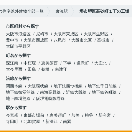
の住宅以外建物全部一覧
東湊駅
堺市堺区高砂町１丁の工場
市区町村から探す
大阪市浪速区
尼崎市
大阪市東成区
大阪市生野区
豊中市
大阪市西成区
八尾市
大阪市北区
高槻市
大阪市平野区
町名から探す
深江南
中桜塚
恵美須西
下寺
道意町
大庄北
大今里西
田島
鶴橋
南津守
沿線から探す
関西本線
大阪環状線
地下鉄四つ橋線
地下鉄千日前線
地下鉄御堂筋線
南海高野線
近鉄大阪線
地下鉄谷町線
地下鉄堺筋線
阪堺電軌阪堺線
駅から探す
今宮戎
東部市場前
恵美須町
加美
桃谷
新今宮
寺田町
北加賀屋
新深江
南巽