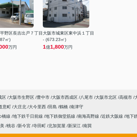
平野区長吉出戸７丁目
大阪市城東区東中浜１丁目
.87㎡)
- (673.23㎡)
000
1
1,800
万円
億
万円
成区
大阪市生野区
豊中市
大阪市西成区
八尾市
大阪市北区
高槻市
道意町
大庄北
大今里西
田島
鶴橋
南津守
つ橋線
地下鉄千日前線
地下鉄御堂筋線
南海高野線
近鉄大阪線
地下
美
桃谷
新今宮
寺田町
北加賀屋
新深江
南巽