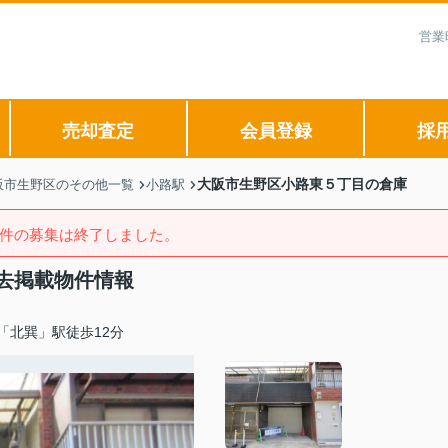
営業
売却査定
会員登録
採
大阪市生野区小路東５丁目の倉庫
阪市生野区のその他一覧
小路駅
件の募集は終了しました。
去掲載物件情報
「北巽」駅徒歩12分