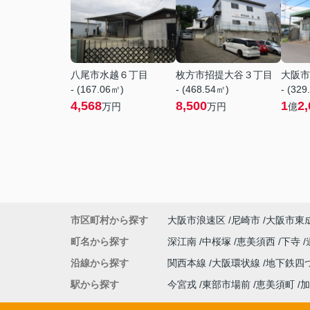
八尾市水越６丁目
枚方市招提大谷３丁目
大阪市
- (167.06㎡)
- (468.54㎡)
- (329
4,568
8,500
1
2,
万円
万円
億
市区町村から探す
大阪市浪速区
尼崎市
大阪市東
町名から探す
深江南
中桜塚
恵美須西
下寺
沿線から探す
関西本線
大阪環状線
地下鉄四
駅から探す
今宮戎
東部市場前
恵美須町
加