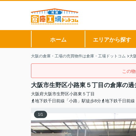
ホーム
エリアから探す
大阪の倉庫・工場の売買物件は倉庫・工場ドットコム
大
この物
大阪市生野区小路東５丁目の倉庫の過
大阪府
大阪市生野区
小路東
５丁目
地下鉄千日前線「小路」駅徒歩8分
地下鉄千日前線
1
/
1