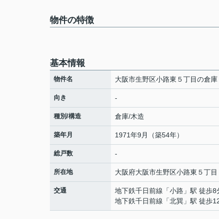
物件の特徴
基本情報
物件名
大阪市生野区小路東５丁目の倉庫
向き
-
種別/構造
倉庫/木造
築年月
1971年9月（築54年）
総戸数
-
所在地
大阪府
大阪市生野区
小路東
５丁目
交通
地下鉄千日前線
「
小路
」駅 徒歩8
地下鉄千日前線
「
北巽
」駅 徒歩1