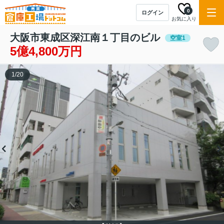
0
ログイン
お気に入り
大阪市東成区深江南１丁目のビル
空室1
5億4,800万円
1
/
20