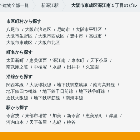
外建物全部一覧
新深江駅
大阪市東成区深江南１丁目のビル
市区町村から探す
八尾市
大阪市浪速区
尼崎市
大阪市平野区
大阪市生野区
大阪市西成区
豊中市
高槻市
大阪市東成区
大阪市北区
町名から探す
太田新町
恵美須西
深江南
東本町
天下茶屋
南武庫之荘
中桜塚
水越
田井中
久宝園
沿線から探す
関西本線
大阪環状線
地下鉄御堂筋線
南海高野線
地下鉄四つ橋線
地下鉄千日前線
地下鉄谷町線
近鉄大阪線
地下鉄堺筋線
南海本線
駅から探す
今宮戎
東部市場前
加美
新今宮
恵美須町
岸里
河内山本
天下茶屋
志紀
桃谷