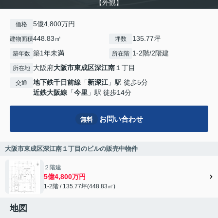
【外観】
5億4,800万円
価格
448.83㎡
135.77坪
建物面積
坪数
築1年未満
1-2階/2階建
築年数
所在階
大阪府
大阪市東成区
深江南
１丁目
所在地
地下鉄千日前線
「
新深江
」駅 徒歩5分
交通
近鉄大阪線
「
今里
」駅 徒歩14分
お問い合わせ
無料
大阪市東成区深江南１丁目のビルの販売中物件
２階建
5億4,800万円
1-2階 / 135.77坪(448.83㎡)
地図