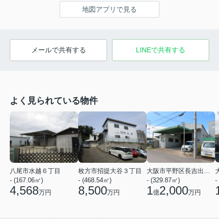
地図アプリで見る
メールで共有する
LINEで共有する
よく見られている物件
八尾市水越６丁目
枚方市招提大谷３丁目
大阪市平野区長吉出戸７丁目
- (167.06㎡)
- (468.54㎡)
- (329.87㎡)
-
4,568
8,500
1
2,000
万円
万円
億
万円