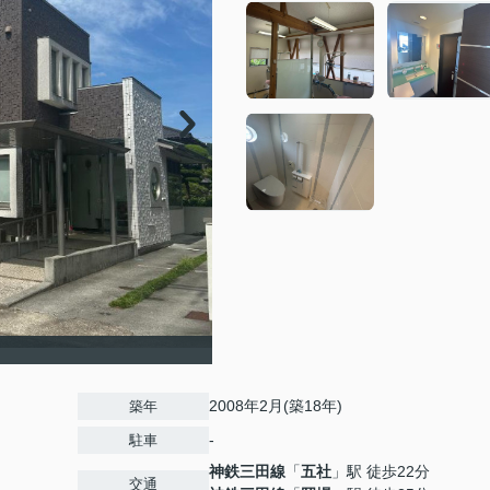
2008年2月(築18年)
築年
-
駐車
神鉄三田線
「
五社
」駅 徒歩22分
交通