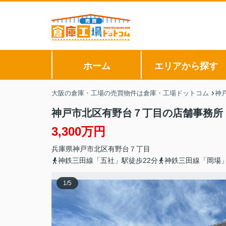
ホーム
エリアから探す
大阪の倉庫・工場の売買物件は倉庫・工場ドットコム
神
神戸市北区有野台７丁目の店舗事務所
3,300万円
兵庫県
神戸市北区
有野台
７丁目
神鉄三田線「五社」駅徒歩22分
神鉄三田線「岡場」
1
/
5