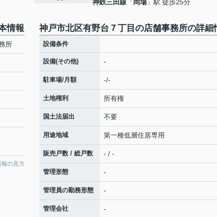
神鉄三田線
「
岡場
」駅 徒歩25分
本情報
神戸市北区有野台７丁目の店舗事務所の詳細
務所
設備条件
設備(その他)
-
駐車場/月額
-/-
土地権利
所有権
国土法届出
不要
用途地域
第一種低層住居専用
販売戸数 / 総戸数
- / -
情報の見方
管理形態
-
管理員の勤務形態
-
管理会社
-