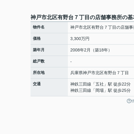
神戸市北区有野台７丁目の店舗事務所の基
物件名
神戸市北区有野台７丁目の店舗事
価格
3,300万円
築年月
2008年2月（築18年）
総戸数
-
所在地
兵庫県
神戸市北区
有野台
７丁目
交通
神鉄三田線
「
五社
」駅 徒歩22分
神鉄三田線
「
岡場
」駅 徒歩25分