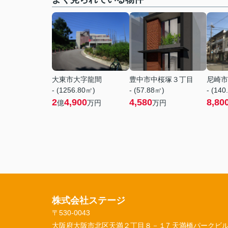
大東市大字龍間
豊中市中桜塚３丁目
尼崎市
- (1256.80㎡)
- (57.88㎡)
- (140
2
4,900
4,580
8,80
億
万円
万円
株式会社ステージ
〒530-0043
大阪府大阪市北区天満２丁目８－１7 天満橋パークビル 