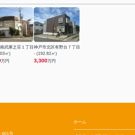
南武庫之荘１丁目
神戸市北区有野台７丁目
.03㎡)
- (192.82㎡)
0
3,300
万円
万円
ホーム
601号