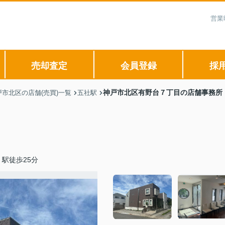
営業
売却査定
会員登録
採
神戸市北区有野台７丁目の店舗事務所
戸市北区の店舗(売買)一覧
五社駅
駅徒歩25分