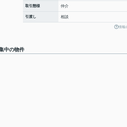
取引態様
仲介
引渡し
相談
情報
集中の物件