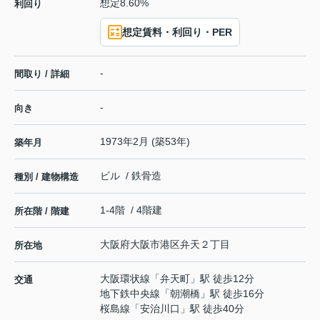
想定8.60%
利回り
想定賃料・利回り・PER
-
間取り / 詳細
-
向き
1973年2月 (築53年)
築年月
ビル / 鉄骨造
種別 / 建物構造
1-4階 / 4階建
所在階 / 階建
大阪府
大阪市港区
弁天
２丁目
所在地
大阪環状線
「
弁天町
」駅 徒歩12分
交通
地下鉄中央線
「
朝潮橋
」駅 徒歩16分
桜島線
「
安治川口
」駅 徒歩40分