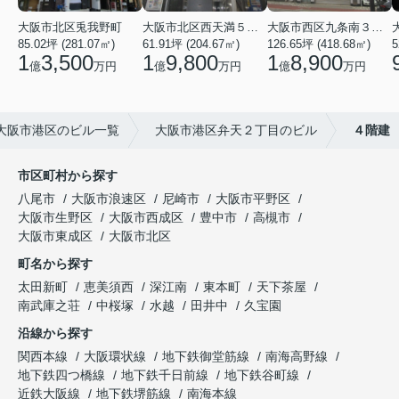
大阪市北区兎我野町
大阪市北区西天満５丁目
大阪市西区九条南３丁目
85.02坪 (281.07㎡)
61.91坪 (204.67㎡)
126.65坪 (418.68㎡)
5
1
3,500
1
9,800
1
8,900
億
万円
億
万円
億
万円
大阪市港区のビル一覧
大阪市港区弁天２丁目のビル
４階建
市区町村から探す
八尾市
大阪市浪速区
尼崎市
大阪市平野区
大阪市生野区
大阪市西成区
豊中市
高槻市
大阪市東成区
大阪市北区
町名から探す
太田新町
恵美須西
深江南
東本町
天下茶屋
南武庫之荘
中桜塚
水越
田井中
久宝園
沿線から探す
関西本線
大阪環状線
地下鉄御堂筋線
南海高野線
地下鉄四つ橋線
地下鉄千日前線
地下鉄谷町線
近鉄大阪線
地下鉄堺筋線
南海本線