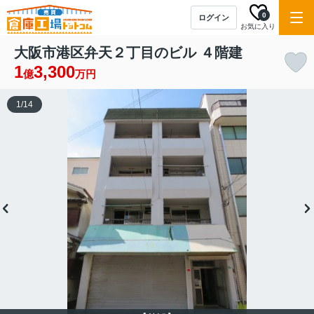
0
ログイン
お気に入り
大阪市港区弁天２丁目のビル ４階建
1
3,300
億
万円
1
/
14