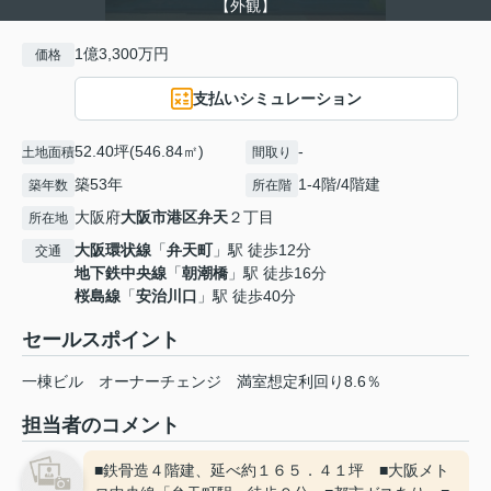
【外観】
1億3,300万円
価格
支払いシミュレーション
52.40坪(546.84㎡)
-
土地面積
間取り
築53年
1-4階/4階建
築年数
所在階
大阪府
大阪市港区
弁天
２丁目
所在地
大阪環状線
「
弁天町
」駅 徒歩12分
交通
地下鉄中央線
「
朝潮橋
」駅 徒歩16分
桜島線
「
安治川口
」駅 徒歩40分
セールスポイント
一棟ビル オーナーチェンジ 満室想定利回り8.6％
担当者のコメント
■鉄骨造４階建、延べ約１６５．４１坪 ■大阪メト