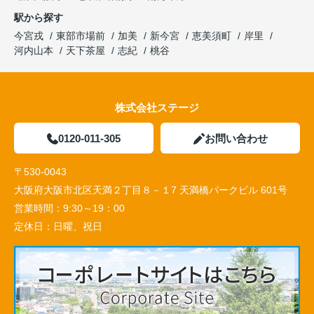
駅から探す
今宮戎
東部市場前
加美
新今宮
恵美須町
岸里
河内山本
天下茶屋
志紀
桃谷
株式会社ステージ
0120-011-305
お問い合わせ
〒530-0043
大阪府大阪市北区天満２丁目８－１7 天満橋パークビル 601号
営業時間：
9:30～19：00
定休日：
日曜、祝日