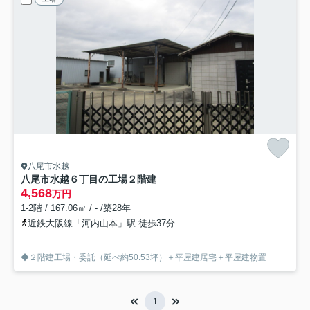
八尾市水越
八尾市水越６丁目の工場
２階建
4,568
万円
1-2階 / 167.06㎡ / - /築28年
近鉄大阪線「河内山本」駅 徒歩37分
◆２階建工場・委託（延べ約50.53坪）＋平屋建居宅＋平屋建物置
1