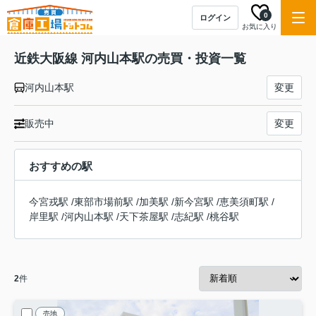
0
ログイン
お気に入り
近鉄大阪線 河内山本駅の売買・投資一覧
河内山本駅
変更
販売中
変更
おすすめの駅
今宮戎駅
/
東部市場前駅
/
加美駅
/
新今宮駅
/
恵美須町駅
/
岸里駅
/
河内山本駅
/
天下茶屋駅
/
志紀駅
/
桃谷駅
2
件
売地