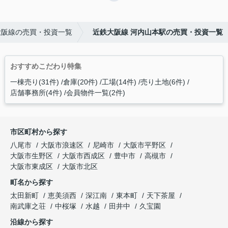
大阪線の売買・投資一覧
近鉄大阪線 河内山本駅の売買・投資一覧
おすすめこだわり特集
一棟売り(31件)
倉庫(20件)
工場(14件)
売り土地(6件)
店舗事務所(4件)
会員物件一覧(2件)
市区町村から探す
八尾市
大阪市浪速区
尼崎市
大阪市平野区
大阪市生野区
大阪市西成区
豊中市
高槻市
大阪市東成区
大阪市北区
町名から探す
太田新町
恵美須西
深江南
東本町
天下茶屋
南武庫之荘
中桜塚
水越
田井中
久宝園
沿線から探す