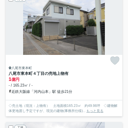
八尾市東本町
八尾市東本町４丁目の売地
上物有
1
億円
- / 165.23㎡ / -
近鉄大阪線「河内山本」駅 徒歩21分
◇売土地（現況：上物有） 土地面積165.23㎡ 約49.98坪 ◇建物解
体更地渡し予定ですが、現況の建物(事務所仕様)...
もっと見る
工場