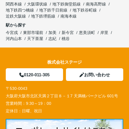
関西本線
大阪環状線
地下鉄御堂筋線
南海高野線
地下鉄四つ橋線
地下鉄千日前線
地下鉄谷町線
近鉄大阪線
地下鉄堺筋線
南海本線
駅から探す
今宮戎
東部市場前
加美
新今宮
恵美須町
岸里
河内山本
天下茶屋
志紀
桃谷
株式会社ステージ
0120-011-305
お問い合わせ
〒530-0043
大阪府大阪市北区天満２丁目８－１7 天満橋パークビル 601号
営業時間：
9:30～19：00
定休日：
日曜、祝日