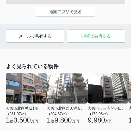
地図アプリで見る
メールで共有する
LINEで共有する
よく見られている物件
大阪市北区兎我野町
大阪市北区西天満５丁目
大阪市天王寺区寺田町２丁目
- (281.07㎡)
- (204.67㎡)
- (172.98㎡)
-
1
3,500
1
9,800
9,980
億
万円
億
万円
万円