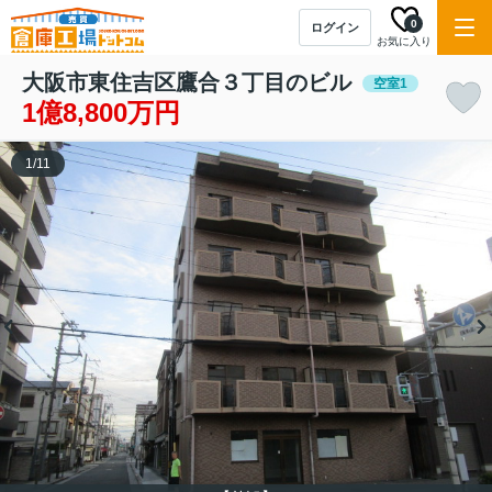
0
ログイン
お気に入り
大阪市東住吉区鷹合３丁目のビル
空室1
1億8,800万円
1
/
11