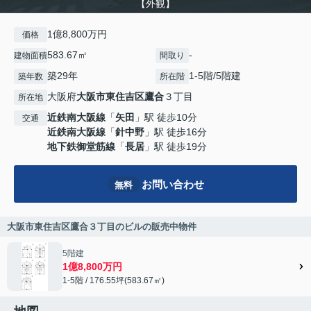
【外観】
1億8,800万円
価格
583.67㎡
-
建物面積
間取り
築29年
1-5階/5階建
築年数
所在階
大阪府
大阪市東住吉区
鷹合
３丁目
所在地
近鉄南大阪線
「
矢田
」駅 徒歩10分
交通
近鉄南大阪線
「
針中野
」駅 徒歩16分
地下鉄御堂筋線
「
長居
」駅 徒歩19分
お問い合わせ
無料
大阪市東住吉区鷹合３丁目のビルの販売中物件
5階建
1億8,800万円
1-5階 / 176.55坪(583.67㎡)