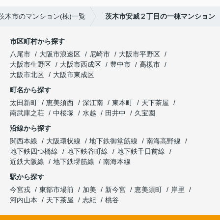
茨木市のマンション(棟)一覧
茨木市安威２丁目の一棟マンション
市区町村から探す
八尾市
大阪市浪速区
尼崎市
大阪市平野区
大阪市生野区
大阪市西成区
豊中市
高槻市
大阪市北区
大阪市東成区
町名から探す
太田新町
恵美須西
深江南
東本町
天下茶屋
南武庫之荘
中桜塚
水越
田井中
久宝園
沿線から探す
関西本線
大阪環状線
地下鉄御堂筋線
南海高野線
地下鉄四つ橋線
地下鉄谷町線
地下鉄千日前線
近鉄大阪線
地下鉄堺筋線
南海本線
駅から探す
今宮戎
東部市場前
加美
新今宮
恵美須町
岸里
河内山本
天下茶屋
志紀
桃谷