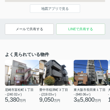
地図アプリで見る
メールで共有する
LINEで共有する
よく見られている物件
尼崎市富松町１丁目
豊中市稲津町３丁目
東大阪市長田東１丁目
- (240.02㎡)
- (219.03㎡)
- (940.06㎡)
-
5,380
9,050
3
5,800
万円
万円
億
万円