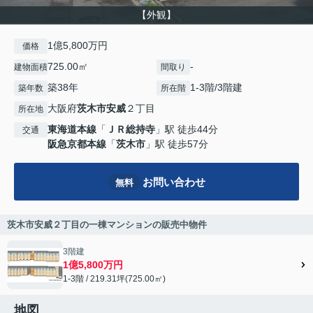
【外観】
1億5,800万円
価格
725.00㎡
-
建物面積
間取り
築38年
1-3階/3階建
築年数
所在階
大阪府
茨木市
安威
２丁目
所在地
東海道本線
「
ＪＲ総持寺
」駅 徒歩44分
交通
阪急京都本線
「
茨木市
」駅 徒歩57分
お問い合わせ
無料
茨木市安威２丁目の一棟マンションの販売中物件
3階建
1億5,800万円
1-3階 / 219.31坪(725.00㎡)
地図