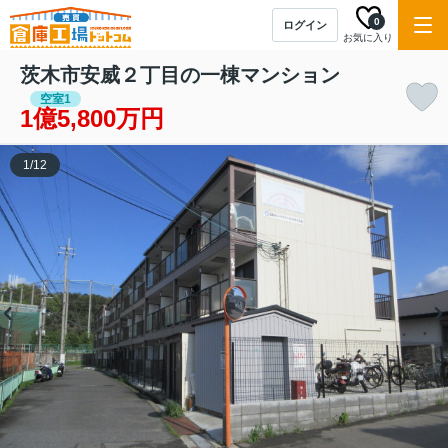
0
ログイン
お気に入り
茨木市安威２丁目の一棟マンション
空室1
1億5,800万円
1
/
12