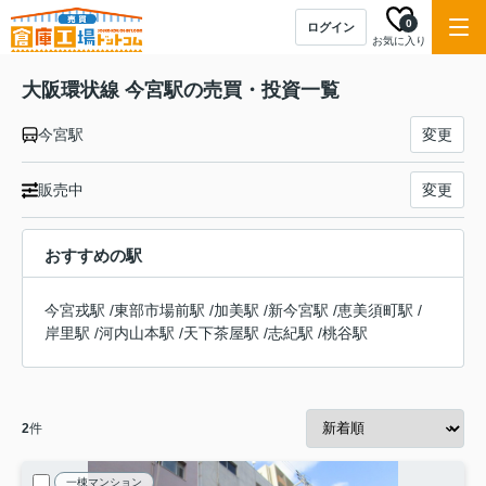
0
ログイン
お気に入り
大阪環状線 今宮駅の売買・投資一覧
今宮駅
変更
販売中
変更
おすすめの駅
今宮戎駅
/
東部市場前駅
/
加美駅
/
新今宮駅
/
恵美須町駅
/
岸里駅
/
河内山本駅
/
天下茶屋駅
/
志紀駅
/
桃谷駅
2
件
一棟マンション