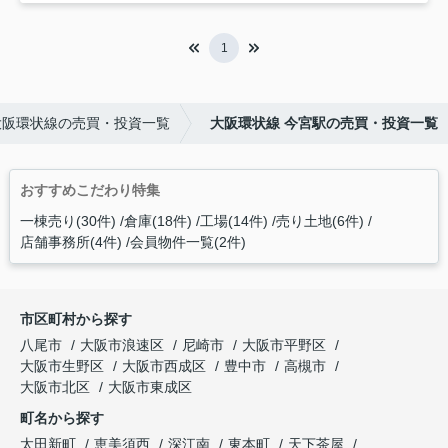
1
大阪環状線の売買・投資一覧
大阪環状線 今宮駅の売買・投資一覧
おすすめこだわり特集
一棟売り(30件)
倉庫(18件)
工場(14件)
売り土地(6件)
店舗事務所(4件)
会員物件一覧(2件)
市区町村から探す
八尾市
大阪市浪速区
尼崎市
大阪市平野区
大阪市生野区
大阪市西成区
豊中市
高槻市
大阪市北区
大阪市東成区
町名から探す
太田新町
恵美須西
深江南
東本町
天下茶屋