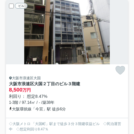
ビル
大阪市浪速区大国
大阪市浪速区大国２丁目のビル
３階建
8,500
万円
利回り： 想定8.47%
1-3階 / 97.14㎡ / - /築38年
大阪環状線「今宮」駅 徒歩6分
◇大阪メトロ 「大国町」駅まで徒歩３分３階建収益ビル ◇民泊運営
中 ◇想定利回り8.47％