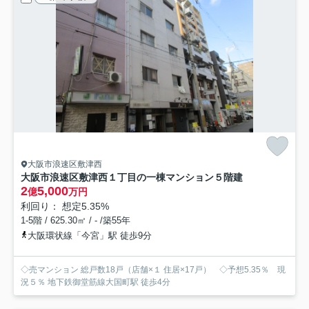
大阪市浪速区敷津西
大阪市浪速区敷津西１丁目の一棟マンション
５階建
2
5,000
億
万円
利回り： 想定5.35%
1-5階 / 625.30㎡ / - /築55年
大阪環状線「今宮」駅 徒歩9分
◇売マンション 総戸数18戸（店舗×１ 住居×17戸） ◇予想5.35％ 現
況５％ 地下鉄御堂筋線大国町駅 徒歩4分