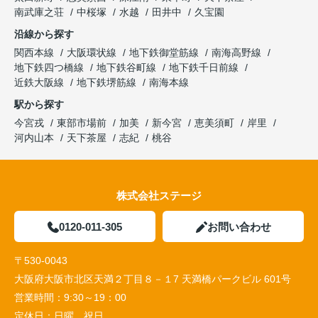
南武庫之荘
中桜塚
水越
田井中
久宝園
沿線から探す
関西本線
大阪環状線
地下鉄御堂筋線
南海高野線
地下鉄四つ橋線
地下鉄谷町線
地下鉄千日前線
近鉄大阪線
地下鉄堺筋線
南海本線
駅から探す
今宮戎
東部市場前
加美
新今宮
恵美須町
岸里
河内山本
天下茶屋
志紀
桃谷
株式会社ステージ
0120-011-305
お問い合わせ
〒530-0043
大阪府大阪市北区天満２丁目８－１7 天満橋パークビル 601号
営業時間：
9:30～19：00
定休日：
日曜、祝日