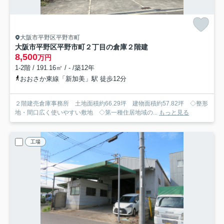
大阪市平野区平野市町
大阪市平野区平野市町２丁目の倉庫
２階建
8,500
万円
1-2階 / 191.16㎡ / - /築12年
おおさか東線「新加美」駅 徒歩12分
２階建売倉庫事務所 土地面積約66.29坪 建物面積約57.82坪 ◇整形
地・間口広く使いやすい敷地 ◇第一種住居地域の...
もっと見る
工場