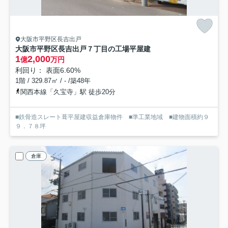
大阪市平野区長吉出戸
大阪市平野区長吉出戸７丁目の工場
平屋建
1
2,000
億
万円
利回り： 表面6.60%
1階 / 329.87㎡ / - /築48年
関西本線「久宝寺」駅 徒歩20分
■鉄骨造スレート葺平屋建収益倉庫物件 ■準工業地域 ■建物面積約９
９．７８坪
倉庫