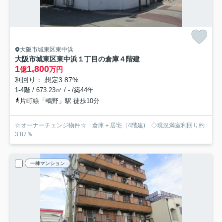
大阪市城東区東中浜
大阪市城東区東中浜１丁目の倉庫
４階建
1
1,800
億
万円
利回り： 想定3.87%
1-4階 / 673.23㎡ / - /築44年
片町線「鴫野」駅 徒歩10分
☆オーナーチェンジ物件☆ 倉庫＋居宅（4階建) ◇現況満室利回り約
3.87％
一棟マンション