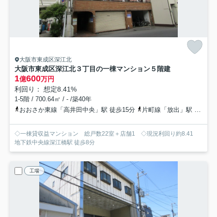
大阪市東成区深江北
大阪市東成区深江北３丁目の一棟マンション
５階建
1
600
億
万円
利回り： 想定8.41%
1-5階 / 700.64㎡ / - /築40年
おおさか東線「高井田中央」駅 徒歩15分
片町線「放出」駅 徒歩20分
◇一棟貸収益マンション 総戸数22室＋店舗1 ◇現況利回り約8.41
地下鉄中央線深江橋駅 徒歩8分
工場