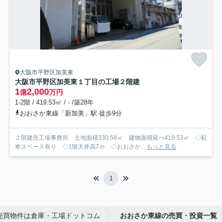
大阪市平野区加美東
大阪市平野区加美東１丁目の工場
２階建
1
2,000
億
万円
1-2階 / 419.53㎡ / - /築28年
おおさか東線「新加美」駅 徒歩9分
２階建売工場事務所 土地面積330.58㎡ 建物面積延べ419.53㎡ ◇駐
車スペース有り ◇1階天井高7ｍ ◇おおさか...
もっと見る
1
売買物件は倉庫・工場ドットコム
おおさか東線の売買・投資一覧