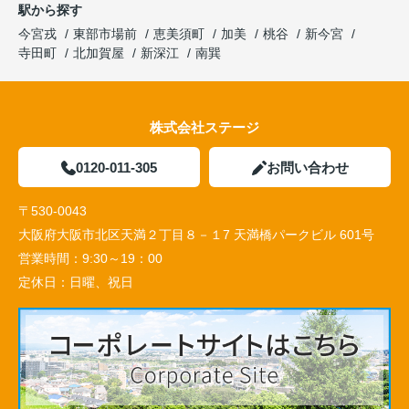
駅から探す
今宮戎
東部市場前
恵美須町
加美
桃谷
新今宮
寺田町
北加賀屋
新深江
南巽
株式会社ステージ
0120-011-305
お問い合わせ
〒530-0043
大阪府大阪市北区天満２丁目８－１7 天満橋パークビル 601号
営業時間：
9:30～19：00
定休日：
日曜、祝日