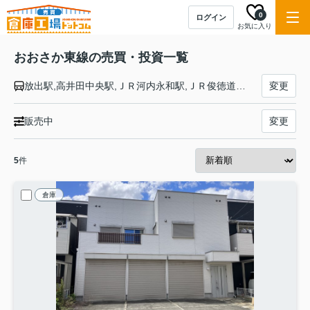
0
ログイン
お気に入り
おおさか東線の売買・投資一覧
放出駅,高井田中央駅,ＪＲ河内永和駅,ＪＲ俊徳道駅,ＪＲ長瀬駅,衣摺加美北駅,新加美駅,久宝寺駅,大阪駅,新大阪駅,南吹田駅,ＪＲ淡路駅,城北公園通駅,ＪＲ野江駅,鴫野駅
変更
販売中
変更
5
件
倉庫