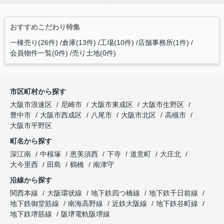
おすすめこだわり特集
一棟売り(26件)
倉庫(13件)
工場(10件)
店舗事務所(1件)
会員物件一覧(0件)
売り土地(0件)
市区町村から探す
大阪市浪速区
尼崎市
大阪市東成区
大阪市生野区
豊中市
大阪市西成区
八尾市
大阪市北区
高槻市
大阪市平野区
町名から探す
深江南
中桜塚
恵美須西
下寺
道意町
大庄北
大今里西
田島
鶴橋
南津守
沿線から探す
関西本線
大阪環状線
地下鉄四つ橋線
地下鉄千日前線
地下鉄御堂筋線
南海高野線
近鉄大阪線
地下鉄谷町線
地下鉄堺筋線
阪堺電軌阪堺線